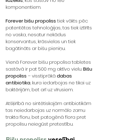
līdzeklis
, kas sastāv no 180 
komponentiem. 
Forever bišu propoliss
 tiek vākts pēc 
patentētas tehnoloģijas, tas tiek iztīrīts 
no vaska, nesatur nekādus 
konservantus, krāsvielas un tiek 
bagātināts ar bišu pieniņu. 
Vienā Forever bišu propolisa tabletes 
sastāvā ir pat 500 mg aktīvo vielu. 
Bišu 
propoliss
 – visstiprākā 
dabas 
antibiotika
, kura iedarbojas ne tikai uz 
baktērijām, bet arī uz vīrusiem. 
Atšķirībā no sintētiskajām antibiotikām 
tas neiedarbojas uz normālo zarnu 
trakta floru, bet patogēnā flora pret 
propolisu neiegūst pretestību. 
Bišu propoliss
 veselībai, 