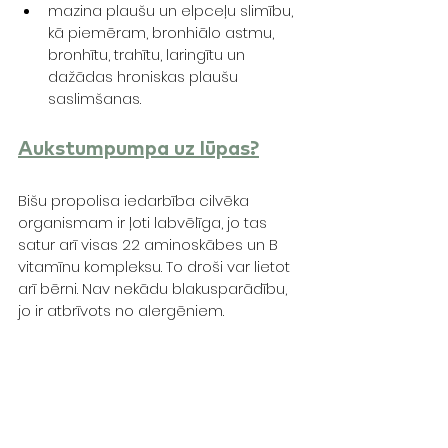
mazina plaušu un elpceļu slimību, 
kā piemēram, bronhiālo astmu, 
bronhītu, trahītu, laringītu un 
dažādas hroniskas plaušu 
saslimšanas.
Aukstumpumpa uz lūpas?
Bišu propolisa iedarbība cilvēka 
organismam ir ļoti labvēlīga, jo tas 
satur arī visas 22 aminoskābes un B 
vitamīnu kompleksu. To droši var lietot 
arī bērni. Nav nekādu blakusparādību, 
jo ir atbrīvots no alergēniem. 