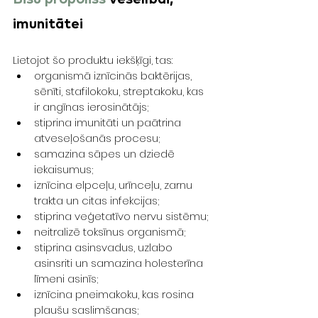
imunitātei
Lietojot šo produktu iekšķīgi, tas:
organismā iznīcinās baktērijas, 
sēnīti, stafilokoku, streptakoku, kas 
ir angīnas ierosinātājs;
stiprina imunitāti un paātrina 
atveseļošanās procesu;
samazina sāpes un dziedē 
iekaisumus;
iznīcina elpceļu, urīnceļu, zarnu 
trakta un citas infekcijas;
stiprina veģetatīvo nervu sistēmu;
neitralizē toksīnus organismā;
stiprina asinsvadus, uzlabo 
asinsriti un samazina holesterīna 
līmeni asinīs;
iznīcina pneimakoku, kas rosina 
plaušu saslimšanas;