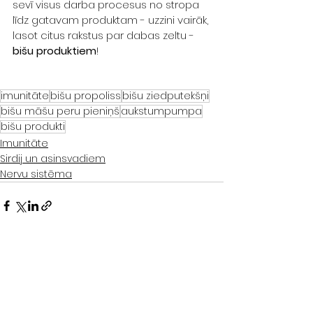
sevī visus darba procesus no stropa 
līdz gatavam produktam - uzzini vairāk, 
lasot citus rakstus par dabas zeltu - 
bišu produktiem
! 
imunitāte
bišu propoliss
bišu ziedputekšņi
bišu māšu peru pieniņš
aukstumpumpa
bišu produkti
Imunitāte
Sirdij un asinsvadiem
Nervu sistēma