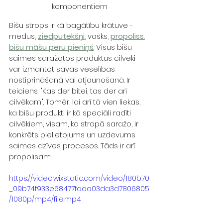
komponentiem
Bišu strops ir kā bagātību krātuve - 
medus, 
ziedputekšņi
, vasks, 
propoliss
, 
bišu māšu peru pieniņš
. Visus bišu 
saimes saražotos produktus cilvēki 
var izmantot savas veselības 
nostiprināšanā vai atjaunošanā. Ir 
teiciens: "Kas der bitei, tas der arī 
cilvēkam". Tomēr, lai arī tā vien liekas, 
ka bišu produkti ir kā speciāli radīti 
cilvēkiem, visam, ko stropā saražo, ir 
konkrēts pielietojums un uzdevums 
saimes dzīves procesos. Tāds ir arī 
propolisam. 
https://video.wixstatic.com/video/180b70
_09b74f933e68477faaa03da3d7806805
/1080p/mp4/file.mp4