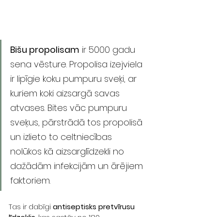
Bišu propolisam
 ir 5000 gadu 
sena vēsture. Propolisa izejviela 
ir lipīgie koku pumpuru sveķi, ar 
kuriem koki aizsargā savas 
atvases. Bites vāc pumpuru 
sveķus, pārstrādā tos propolisā 
un izlieto to celtniecības 
nolūkos kā aizsarglīdzekli no 
dažādām infekcijām un ārējiem 
faktoriem.  
Tas ir dabīgi 
antiseptisks pretvīrusu 