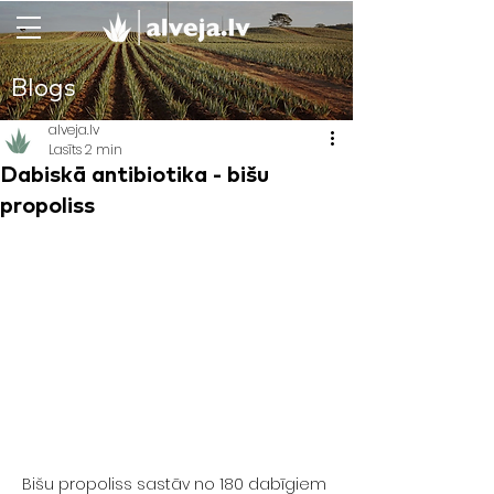
Blogs
alveja.lv
Lasīts 2 min
Dabiskā antibiotika - bišu
propoliss
Bišu propoliss sastāv no 180 dabīgiem 