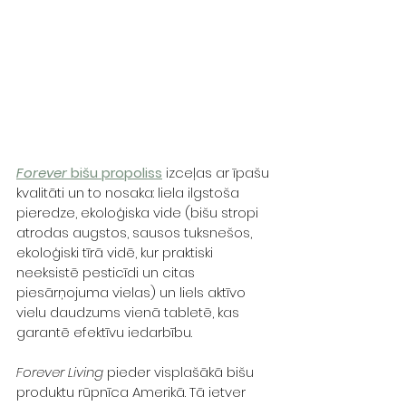
Forever 
bišu propoliss
 izceļas ar īpašu 
kvalitāti un to nosaka: liela ilgstoša 
pieredze, ekoloģiska vide (bišu stropi 
atrodas augstos, sausos tuksnešos, 
ekoloģiski tīrā vidē, kur praktiski 
neeksistē pesticīdi un citas 
piesārņojuma vielas) un liels aktīvo 
vielu daudzums vienā tabletē, kas 
garantē efektīvu iedarbību. 
Forever Living
 pieder visplašākā bišu 
produktu rūpnīca Amerikā. Tā ietver 