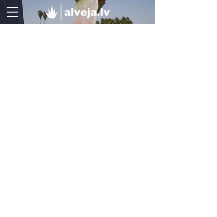
Veikals
/
Uztura bagātinātāji imunitātei