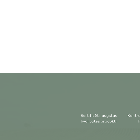
Sertificēti, augstas
Kontro
kvalitātes produkti
l