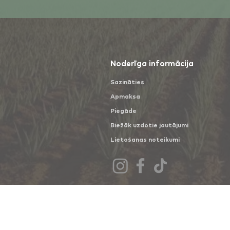
Noderīga informācija
Sazināties
Apmaksa
Piegāde
Biežāk uzdotie jautājumi
Lietošanas noteikumi
Forever Arctic Sea (zivju eļļa)
Forever Arctic Sea (zivju eļļa)
€35.45