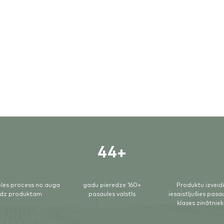
44+
les process no auga
gadu pieredze 160+
Produktu izveid
īdz produktam
pasaules valstīs
iesaistījušies pasa
klases zinātniek