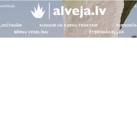
ertifikāti
A
LOCĪTAVĀM
KUŅĢIM UN ZARNU TRAKTAM
PERSONĪG
BĒRNU VESELĪBAI
ĒTERISKĀS EĻĻAS
em
tīrīšanai un paplašināšanai, holesterīna, asinsspiediena samazināšanai, asinsritei.