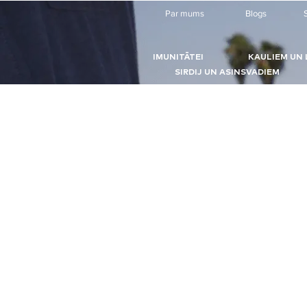
Par mums
Blogs
S
IMUNITĀTEI
KAULIEM UN 
SIRDIJ UN ASINSVADIEM
Uztura bagātinātāji sirdij un asinvadi
Veikals
/
Uztura bagātinātāji sirdij un asinvadiem
Uztura bagātinātāji un vitamīni sirds veselībai, sirds stiprināšanai, asinsvadu 
Meklēt pēc
Kārtot pēc
Filtrs
Dzēst visu
Filtrs
Dzēst visu
Cena
Dzēst
Cena
Dzēst