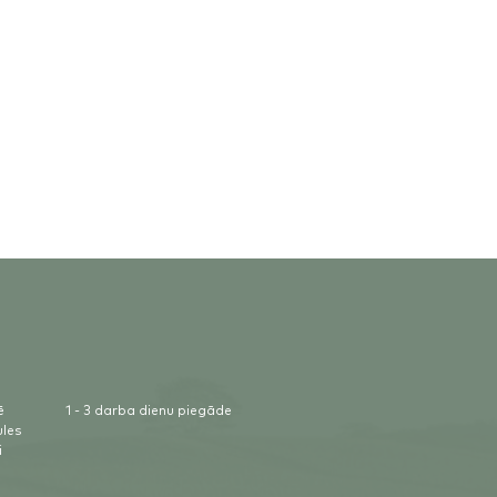
ē
1 - 3 darba dienu piegāde
ules
i