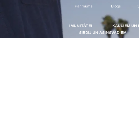
Par mums
Blogs
S
IMUNITĀTEI
KAULIEM UN 
SIRDIJ UN ASINSVADIEM
Veikals
/
Uztura bagātinātāji imunitātei