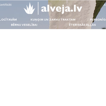
ertifikāti
A
LOCĪTAVĀM
KUŅĢIM UN ZARNU TRAKTAM
PERSONĪG
BĒRNU VESELĪBAI
ĒTERISKĀS EĻĻAS