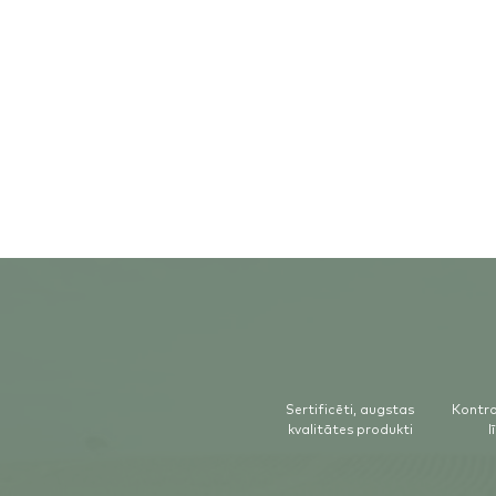
+2
Bišu propoliss (imunitātei)
€41.25
Cena iesk.
PVN (21%)
€7.16
Dabīgs produkts, kas stiprina imūnsistēmu. Satur bišu pieniņu un visas 22 am
Prognozētais piegādes laiks
Sertificēti, augstas
Kontro
Piegāde uz pakomātu: 3–8 dienas
kvalitātes produkti
l
Pārdošanā
Ielikt vēl
Ielikt grozā