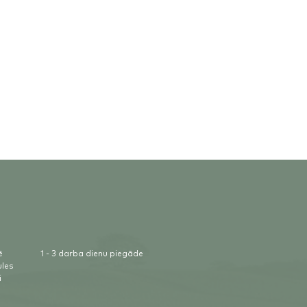
ē
1 - 3 darba dienu piegāde
ules
i