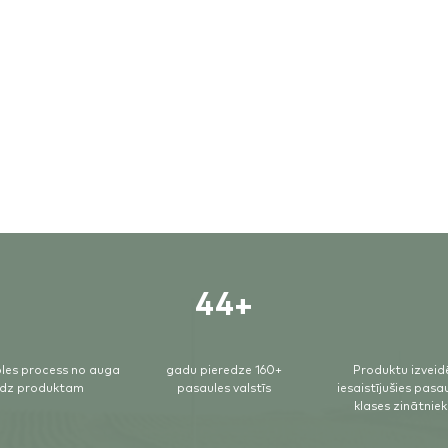
44+
inoskābes, B vitamīnu komplekss.
les process no auga
gadu pieredze 160+
Produktu izveid
īdz produktam
pasaules valstīs
iesaistījušies pasa
klases zinātniek