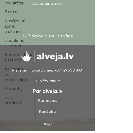
imunitātei
klases zinātnieki
Redze
Kuņģim un
zarnu
traktam
1 - 3 darba dienu piegāde
Endokrīnai
sistēmai
Reproduktīvai
sistēmai
Asinsrade
Pieņemam pasūtījumus:
+371 29 600 393
un
mazasinība
info@alveja.lv
Probiotiķi
Par alveja.lv
Bišu
Par mums
produkti
Kontakti
Blogs