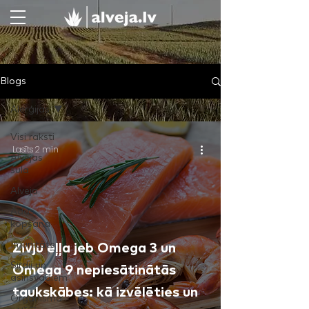
Blogs
Alerģijas
Visi raksti
Lasīts 2 min
Alvejas
sula
Alveja
Ādas
kopšana
Imunitāte
Zivju eļļa jeb Omega 3 un
Sirdij un
Omega 9 nepiesātinātās
asinsvadiem
taukskābes: kā izvēlēties un
Organisma