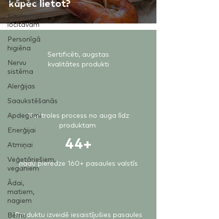
attīrīšana
kāpēc lietot?
Kauliem un
locītavām
Personīgā
higiēna
Sertificēti, augstas
Nervu
kvalitātes produkti
sistēma
Alerģijas
Saaukstēšanās
Apdegumi
Kontroles process no auga līdz
produktam
Enerģijai
44+
Atmiņai
Veģetāriešiem,
gadu pieredze 160+ pasaules valstīs
vegāniem
Ādai,
matiem,
nagiem
Produktu izveidē iesaistījušies pasaules
Bērnu