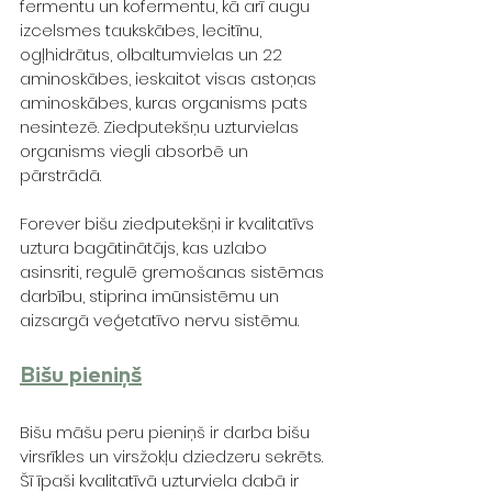
fermentu un kofermentu, kā arī augu 
izcelsmes taukskābes, lecitīnu, 
ogļhidrātus, olbaltumvielas un 22 
aminoskābes, ieskaitot visas astoņas 
aminoskābes, kuras organisms pats 
nesintezē. Ziedputekšņu uzturvielas 
organisms viegli absorbē un 
pārstrādā.
Forever
bišu ziedputekšņi ir kvalitatīvs 
uztura bagātinātājs, kas uzlabo 
asinsriti, regulē gremošanas sistēmas 
darbību, stiprina imūnsistēmu un 
aizsargā veģetatīvo nervu sistēmu.
Bišu pieniņš
Bišu māšu peru pieniņš ir darba bišu 
virsrīkles un virsžokļu dziedzeru sekrēts. 
Šī īpaši kvalitatīvā uzturviela dabā ir 