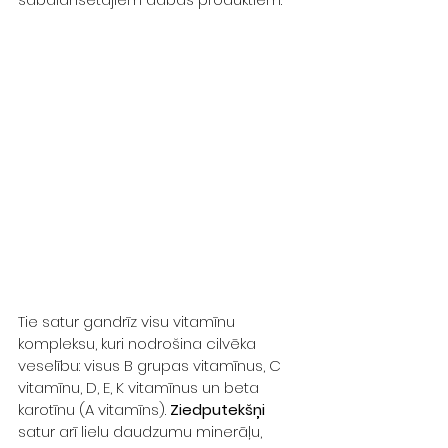
Tie satur gandrīz visu vitamīnu 
kompleksu, kuri nodrošina cilvēka 
veselību: visus B grupas vitamīnus, C 
vitamīnu, D, E, K vitamīnus un beta 
karotīnu (A vitamīns). 
Ziedputekšņi
satur arī lielu daudzumu minerāļu, 