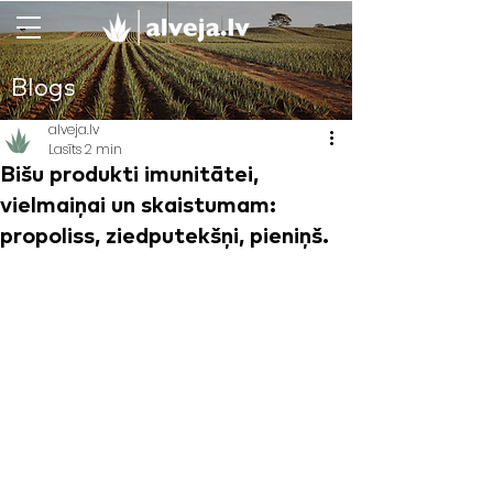
Blogs
alveja.lv
Lasīts 2 min
Bišu produkti imunitātei,
vielmaiņai un skaistumam:
propoliss, ziedputekšņi, pieniņš.