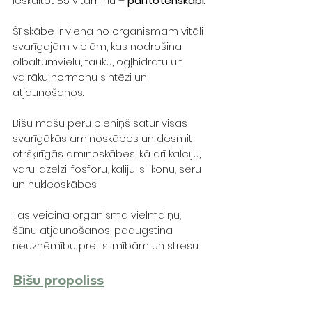
ieskaitot B5 vitamīnu – 
pantotēnskābi
. 
Šī skābe ir viena no organismam vitāli 
svarīgajām vielām, kas nodrošina 
olbaltumvielu, tauku, ogļhidrātu un 
vairāku hormonu sintēzi un 
atjaunošanos. 
Bišu māšu peru pieniņš satur visas 
svarīgākās aminoskābes un desmit 
otršķirīgās aminoskābes, kā arī kalciju, 
varu, dzelzi, fosforu, kāliju, silikonu, sēru 
un nukleoskābes. 
Tas veicina organisma vielmaiņu, 
šūnu atjaunošanos, paaugstina 
neuzņēmību pret slimībām un stresu.
Bišu propoliss