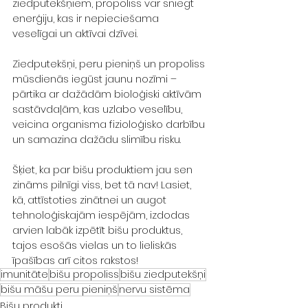
ziedputekšņiem, propoliss var sniegt 
enerģiju, kas ir nepieciešama 
veselīgai un aktīvai dzīvei. 
Ziedputekšņi, peru pieniņš un propoliss 
mūsdienās iegūst jaunu nozīmi – 
pārtika ar dažādām bioloģiski aktīvām 
sastāvdaļām, kas uzlabo veselību, 
veicina organisma fizioloģisko darbību 
un samazina dažādu slimību risku.
Šķiet, ka par bišu produktiem jau sen 
zināms pilnīgi viss, bet tā nav! Lasiet, 
kā, attīstoties zinātnei un augot 
tehnoloģiskajām iespējām, izdodas 
arvien labāk izpētīt bišu produktus, 
tajos esošās vielas un to lieliskās 
īpašības arī citos rakstos! 
imunitāte
bišu propoliss
bišu ziedputekšņi
bišu māšu peru pieniņš
nervu sistēma
Bišu produkti