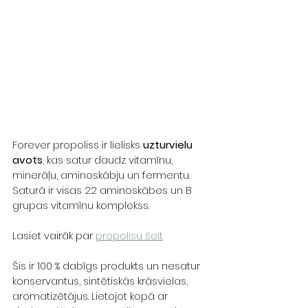
Forever propoliss ir lielisks 
uzturvielu 
avots
, kas satur daudz vitamīnu, 
minerāļu, aminoskābju un fermentu. 
Saturā ir visas 22 aminoskābes un B 
grupas vitamīnu komplekss. 
Lasiet vairāk par 
propolisu šeit
Šis ir 100 % dabīgs produkts un nesatur 
konservantus, sintētiskās krāsvielas, 
aromatizētājus. Lietojot kopā ar 