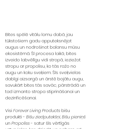
Bites spēlē vitālu lomu dabā, jau 
tūkstošiem gadu apputeksnējot 
augus un nodrošinot balansu mūsu 
ekosistēmā. Šī procesa laikā, bites 
izveido labvēlīgu vidi stropā, ieziežot 
stropu ar propolisu, ko tās ražo no 
augu un koku sveķiem. Šīs sveķvielas 
dabīgi aizsargā un ārstē bojātu augu, 
savukārt bites tās savāc, pārstrādā un 
tad izmanto stropa stiprināšanai un 
dezinficēšanai.
Visi 
Forever Living Products
 bišu 
produkti - 
Bišu ziedputekšņi, Bišu pieniņš
un 
Propoliss
 - satur šīs vērtīgās 