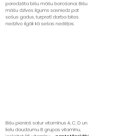
paredzēta bišu māšu barošanai. Bišu 
māšu dzīves ilgums sasniedz pat 
sešus gadus, turpretī darba bites 
nedzīvo ilgāk kā sešas nedēļas.
Bišu pieniņš satur vitamīnus A, C, D un 
lielu daudzumu B grupas vitamīnu, 