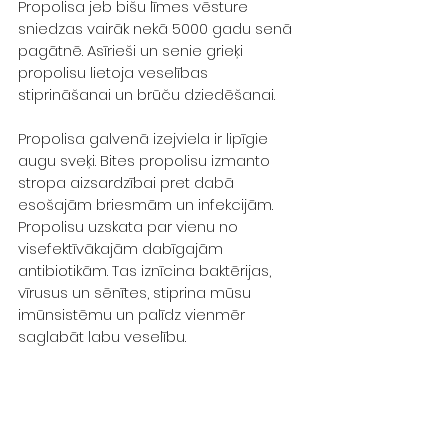
Propolisa jeb bišu līmes vēsture 
sniedzas vairāk nekā 5000 gadu senā 
pagātnē. Asīrieši un senie grieķi 
propolisu lietoja veselības 
stiprināšanai un brūču dziedēšanai.
Propolisa galvenā izejviela ir lipīgie 
augu sveķi. Bites propolisu izmanto 
stropa aizsardzībai pret dabā 
esošajām briesmām un infekcijām. 
Propolisu uzskata par vienu no 
visefektīvākajām dabīgajām 
antibiotikām. Tas iznīcina baktērijas, 
vīrusus un sēnītes, stiprina mūsu 
imūnsistēmu un palīdz vienmēr 
saglabāt labu veselību.