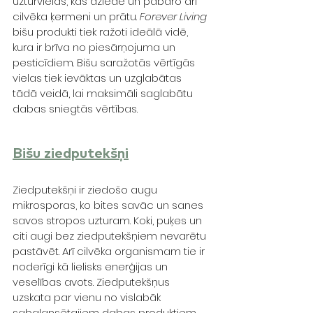
uzturvielas, kas dziedē un pabaro arī 
cilvēka ķermeni un prātu. 
Forever Living
bišu produkti tiek ražoti ideālā vidē, 
kura ir brīva no piesārņojuma un 
pesticīdiem. Bišu saražotās vērtīgās 
vielas tiek ievāktas un uzglabātas 
tādā veidā, lai maksimāli saglabātu 
dabas sniegtās vērtības. 
Bišu ziedputekšņi
Ziedputekšņi ir ziedošo augu 
mikrosporas, ko bites savāc un sanes 
savos stropos uzturam. Koki, puķes un 
citi augi bez ziedputekšņiem nevarētu 
pastāvēt. Arī cilvēka organismam tie ir 
noderīgi kā lielisks enerģijas un 
veselības avots. Ziedputekšņus 
uzskata par vienu no vislabāk 
sabalansētajiem dabas produktiem.