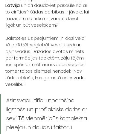
Latvijā
 un arī daudzviet pasaulē. Kā ar 
to cīnīties? Kādas darbības ir jāveic, lai 
mazinātu šo risku un varētu dzīvot 
ilgāk un būt veselākiem?
Balstoties uz pētījumiem, ir  daži veidi, 
kā palīdzēt saglabāt veselu sirdi un 
asinsvadus. Dažādos avotos minēts 
par farmācijas tabletēm, zāļu tējām, 
kas spēs uzturēt asinsvadus veselus, 
tomēr tā tas diemžēl nenotiek.  Nav 
tādu tablešu, kas garantē asinsvadu 
veselību!
Asinsvadu tīrību nodrošina 
ilgstošs un profilaktisks darbs ar 
sevi. Tā vienmēr būs kompleksa 
pieeja un daudzu faktoru 