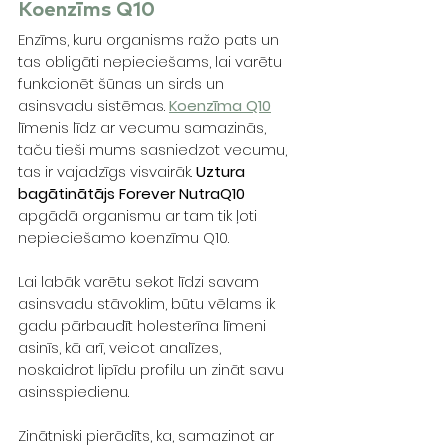
Koenzīms Q10
Enzīms, kuru organisms ražo pats un 
tas obligāti nepieciešams, lai varētu 
funkcionēt šūnas un sirds un 
asinsvadu sistēmas. 
Koenzīma Q10
līmenis līdz ar vecumu samazinās, 
taču tieši mums sasniedzot vecumu, 
tas ir vajadzīgs visvairāk. 
Uztura 
bagātinātājs Forever NutraQ10
apgādā organismu ar tam tik ļoti 
nepieciešamo koenzīmu Q10.
Lai labāk varētu sekot līdzi savam 
asinsvadu stāvoklim, būtu vēlams ik 
gadu pārbaudīt holesterīna līmeni 
asinīs, kā arī, veicot analīzes, 
noskaidrot lipīdu profilu un zināt savu 
asinsspiedienu. 
Zinātniski pierādīts, ka, samazinot ar 