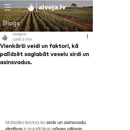
Blogs
alveja.lv
Lasīts 3 min
Vienkārši veidi un faktori, kā
palīdzēt saglabāt veselu sirdi un
asinsvadus.
Statistika liecina, ka 
sirds un asinsvadu 
slimības
 ir izplatītākais 
nāves cēlonis 