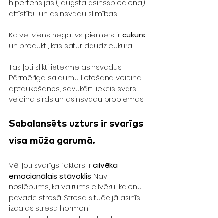
hipertensijas ( augsta asinsspiediena) 
attīstību un asinsvadu slimības.
Kā vēl viens negatīvs piemērs ir 
cukurs
un produkti, kas satur daudz cukura. 
Tas ļoti slikti ietekmē asinsvadus. 
Pārmērīga saldumu lietošana veicina 
aptaukošanos, savukārt liekais svars 
veicina sirds un asinsvadu problēmas.
Sabalansēts uzturs ir svarīgs 
visa mūža garumā.
Vēl ļoti svarīgs faktors ir 
cilvēka 
emocionālais stāvoklis
. Nav 
noslēpums, ka vairums cilvēku ikdienu 
pavada stresā. Stresa situācijā asinīs 
izdalās stresa hormoni - 