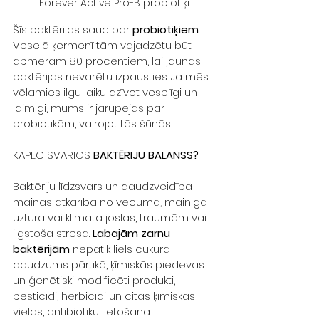
Forever Active Pro-B probiotiķi
Šīs baktērijas sauc par 
probiotiķiem
.
Veselā ķermenī tām vajadzētu būt 
apmēram 80 procentiem, lai ļaunās 
baktērijas nevarētu izpausties. Ja mēs 
vēlamies ilgu laiku dzīvot veselīgi un 
laimīgi, mums ir jārūpējas par 
probiotikām, vairojot tās šūnās.
KĀPĒC SVARĪGS
 BAKTĒRIJU BALANSS?
Baktēriju līdzsvars un daudzveidība 
mainās atkarībā no vecuma, mainīga 
uztura vai klimata joslas, traumām vai 
ilgstoša stresa. 
Labajām zarnu 
baktērijām
 nepatīk liels cukura 
daudzums pārtikā, ķīmiskās piedevas 
un ģenētiski modificēti produkti, 
pesticīdi, herbicīdi un citas ķīmiskas 
vielas, antibiotiku lietošana. 