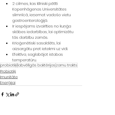
2 cilmes, kas klīniski pētīti 
Kopenhāgenas Universitātes 
slimnīcā, ieņemot vadošo vietu 
gastroenteroloģijā.
Ir iespējams izvairīties no kuņģa 
skābes iedarbības, lai optimizētu 
tās darbību zarnās.
Krioģenētiski sasaldēts, lai 
aizsargātu pret ietekmi uz vidi.
Efektīva, saglabājot istabas 
temperatūru.
probiotiķi
labvēlīgās baktērijas
zarnu trakts
Probiotiķi
Imunitāte
Enerģijai