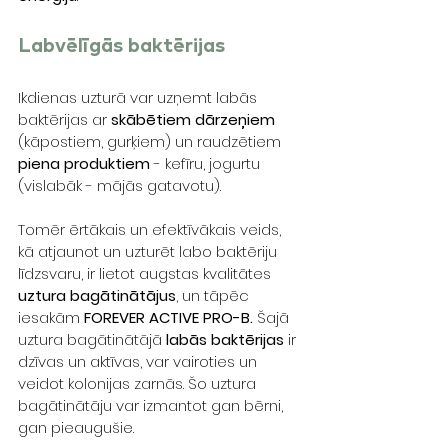
Labvēlīgās baktērijas
Ikdienas uzturā var uzņemt labās 
baktērijas ar 
skābētiem dārzeņiem
(kāpostiem, gurķiem) un raudzētiem 
piena produktiem
 - kefīru, jogurtu 
(vislabāk - mājās gatavotu). 
Tomēr ērtākais un efektīvākais veids, 
kā atjaunot un uzturēt labo baktēriju 
līdzsvaru, ir lietot augstas kvalitātes 
uztura bagātinātājus
, un tāpēc 
iesakām 
FOREVER ACTIVE PRO-B.
 Šajā 
uztura bagātinātājā 
labās baktērijas
 ir 
dzīvas un aktīvas, var vairoties un 
veidot kolonijas zarnās. Šo uztura 
bagātinātāju var izmantot gan bērni, 
gan pieaugušie. 