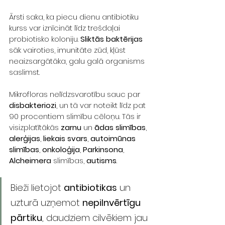
Ārsti saka, ka piecu dienu antibiotiku 
kurss var iznīcināt līdz trešdaļai 
probiotisko koloniju. 
Sliktās baktērijas
sāk vairoties, imunitāte zūd, kļūst 
neaizsargātāka, galu galā organisms 
saslimst. 
Mikrofloras nelīdzsvarotību sauc par 
disbakteriozi
, un tā var noteikt līdz pat 
90 procentiem slimību cēloņu. Tās ir 
visizplatītākās 
zarnu
 un 
ādas slimības
, 
alerģijas
, 
liekais svars
, 
autoimūnas 
slimības
, 
onkoloģija
, 
Parkinsona
, 
Alcheimera
 slimības, 
autisms
. 
Bieži lietojot 
antibiotikas
 un 
uzturā uzņemot 
nepilnvērtīgu 
pārtiku
, daudziem cilvēkiem jau 