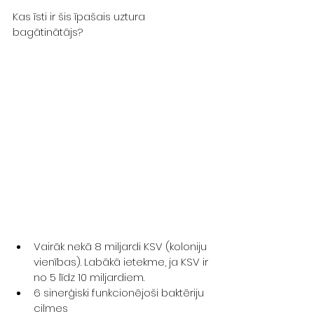
Kas īsti ir šis īpašais uztura 
bagātinātājs?
Vairāk nekā 8 miljardi KSV (koloniju 
vienības). Labākā ietekme, ja KSV ir 
no 5 līdz 10 miljardiem.
6 sinerģiski funkcionējoši baktēriju 
cilmes