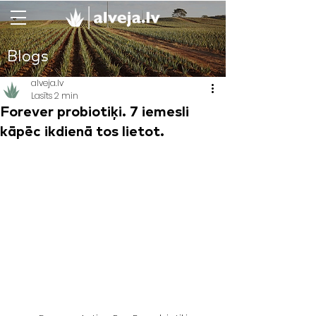
Blogs
alveja.lv
Lasīts 2 min
Forever probiotiķi. 7 iemesli
kāpēc ikdienā tos lietot.