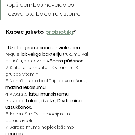
kopš bērnības neveidojas 
līdzsvarota baktēriju sistēma.
Kāpēc jālieto 
probiotiķi
?
1. 
Uzlabo gremošanu
 un 
vielmaiņu
, 
regulē 
labvēlīgo baktēriju
 trūkumu vai 
deficītu, samazina 
vēdera pūšanos
.
2. Sintezē fermentus, K vitamīns, B 
grupas vitamīni. 
3. Nomāc slikto baktēriju pavairošanu, 
mazina iekaisumu
.
4. Atbalsta 
labu imūnsistēmu
.
5. Uzlabo 
kalcija
, 
dzelzs
, 
D vitamīna 
uzsūkšanos
.
6. Ietekmē mūsu emocijas un 
garastāvokli.
7. Saražo mums nepieciešamo 
enerģiju
.