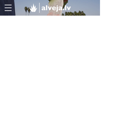
Veikals
/
Personīgā higiēna